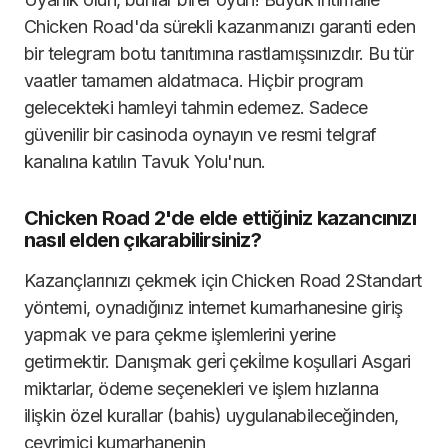
Chicken Road'da sürekli kazanmanızı garanti eden
bir telegram botu tanıtımına rastlamışsınızdır. Bu tür
vaatler tamamen aldatmaca. Hiçbir program
gelecekteki hamleyi tahmin edemez. Sadece
güvenilir bir casinoda oynayın ve resmi telgraf
kanalına katılın Tavuk Yolu'nun.
Chicken Road 2'de elde ettiğiniz kazancınızı
nasıl elden çıkarabilirsiniz?
Kazançlarınızı çekmek için Chicken Road 2Standart
yöntemi, oynadığınız internet kumarhanesine giriş
yapmak ve para çekme işlemlerini yerine
getirmektir. Danışmak geri̇ çeki̇lme koşullari Asgari
miktarlar, ödeme seçenekleri ve işlem hızlarına
ilişkin özel kurallar (bahis) uygulanabileceğinden,
çevrimiçi kumarhanenin