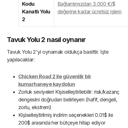
Kodu
Bağlantımızdan 3.000 €/$
Kanatlı Yolu
değerine kadar ücretsiz işlem
2
Tavuk Yolu 2 nasıl oynanır
Tavuk Yolu 2'yi oynamak oldukça basittir. İşte
yapılacaklar:
Chicken Road 2 ile güvenilir bir
kumarhaneye kaydolun
Zorluk seviyeleri Kişiselleştirilebilir: risk/kazanç
dengesini doğrudan belirleyen (hafif, dengeli,
zorlu, ekstrem)
Kişiselleştirilmiş indirim seçenekleri 0.01$ ile
200$ arasında her bütçeye hitap ediyor