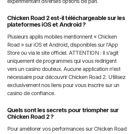
expérimentant diverses options de pari.
Chicken Road 2 est-il téléchargeable sur les
plateformes iOS et Android ?
Plusieurs applis mobiles mentionnent « Chicken
Road » sur iOS et Android, disponibles sur l’App
Store ou via le site officiel. ATTENTION : il s’agit
uniquement de programmes qui vous redirigent
vers un casino douteux. Aucune application n’est
nécessaire pour découvrir Chicken Road 2. Utilisez
exclusivement nos liens pour vous inscrire sur un
casino de confiance.
Quels sont les secrets pour triompher sur
Chicken Road 2 ?
Pour améliorer vos performances sur Chicken Road