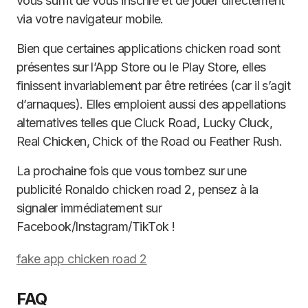
vous suffit de vous inscrire et de jouer directement
via votre navigateur mobile.
Bien que certaines applications chicken road sont
présentes sur l’App Store ou le Play Store, elles
finissent invariablement par être retirées (car il s’agit
d’arnaques). Elles emploient aussi des appellations
alternatives telles que Cluck Road, Lucky Cluck,
Real Chicken, Chick of the Road ou Feather Rush.
La prochaine fois que vous tombez sur une
publicité Ronaldo chicken road 2, pensez à la
signaler immédiatement sur
Facebook/Instagram/TikTok !
FAQ