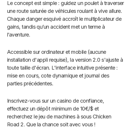
Le concept est simple : guidez un poulet à traverser
une route saturée de véhicules roulant à vive allure.
Chaque danger esquivé accroît le multiplicateur de
gains, tandis qu’un accident met un terme à
l’aventure.
Accessible sur ordinateur et mobile (aucune
installation d'appli requise), la version 2.0 s'ajuste à
toute taille d'écran. L'interface intuitive présente :
mise en cours, cote dynamique et journal des
parties précédentes.
Inscrivez-vous sur un casino de confiance,
effectuez un dépôt minimum de 10€/$ et
recherchez le jeu de machines à sous Chicken
Road 2. Que la chance soit avec vous !