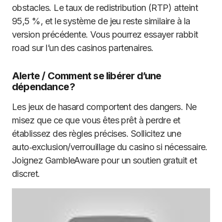
obstacles. Le taux de redistribution (RTP) atteint
95,5 %, et le système de jeu reste similaire à la
version précédente. Vous pourrez essayer rabbit
road sur l’un des casinos partenaires.
Alerte / Comment se libérer d’une
dépendance ?
Les jeux de hasard comportent des dangers. Ne
misez que ce que vous êtes prêt à perdre et
établissez des règles précises. Sollicitez une
auto‑exclusion/verrouillage du casino si nécessaire.
Joignez GambleAware pour un soutien gratuit et
discret.