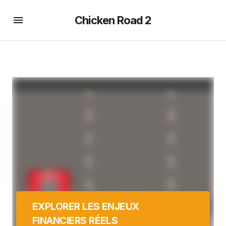
Chicken Road 2
EXPLORER LES ENJEUX
FINANCIERS RÉELS