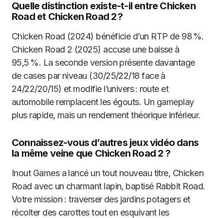
Quelle distinction existe-t-il entre Chicken
Road et Chicken Road 2 ?
Chicken Road (2024) bénéficie d’un RTP de 98 %.
Chicken Road 2 (2025) accuse une baisse à
95,5 %. La seconde version présente davantage
de cases par niveau (30/25/22/18 face à
24/22/20/15) et modifie l’univers : route et
automobile remplacent les égouts. Un gameplay
plus rapide, mais un rendement théorique inférieur.
Connaissez-vous d’autres jeux vidéo dans
la même veine que Chicken Road 2 ?
Inout Games a lancé un tout nouveau titre, Chicken
Road avec un charmant lapin, baptisé Rabbit Road.
Votre mission : traverser des jardins potagers et
récolter des carottes tout en esquivant les