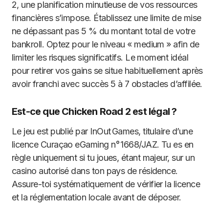
2, une planification minutieuse de vos ressources
financières s’impose. Établissez une limite de mise
ne dépassant pas 5 % du montant total de votre
bankroll. Optez pour le niveau « medium » afin de
limiter les risques significatifs. Le moment idéal
pour retirer vos gains se situe habituellement après
avoir franchi avec succès 5 à 7 obstacles d’affilée.
Est-ce que Chicken Road 2 est légal ?
Le jeu est publié par InOut Games, titulaire d’une
licence Curaçao eGaming n° 1668/JAZ. Tu es en
règle uniquement si tu joues, étant majeur, sur un
casino autorisé dans ton pays de résidence.
Assure-toi systématiquement de vérifier la licence
et la réglementation locale avant de déposer.