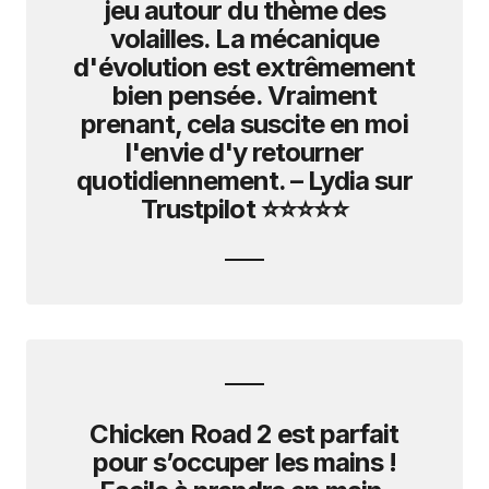
jeu autour du thème des
volailles. La mécanique
d'évolution est extrêmement
bien pensée. Vraiment
prenant, cela suscite en moi
l'envie d'y retourner
quotidiennement. – Lydia sur
Trustpilot ⭐⭐⭐⭐⭐
Chicken Road 2 est parfait
pour s’occuper les mains !