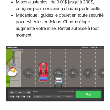
Mises ajustables : de 0.01$ jusqu'à 200$,
conçues pour convenir à chaque portefeuille
Mécanique : guidez le poulet en toute sécurité
pour éviter les collisions. Chaque étape
augmente votre mise. Retrait autorisé à tout
moment.