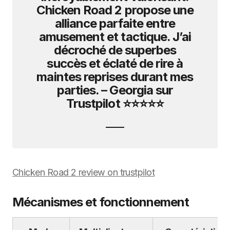
Chicken Road 2 propose une
alliance parfaite entre
amusement et tactique. J’ai
décroché de superbes
succès et éclaté de rire à
maintes reprises durant mes
parties. – Georgia sur
Trustpilot ⭐⭐⭐⭐⭐
Mécanismes et fonctionnement