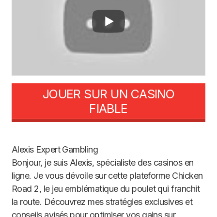
JOUER SUR UN CASINO
FIABLE
Alexis
Expert Gambling
Bonjour, je suis Alexis, spécialiste des casinos en
ligne. Je vous dévoile sur cette plateforme Chicken
Road 2, le jeu emblématique du poulet qui franchit
la route. Découvrez mes stratégies exclusives et
conseils avisés pour optimiser vos gains sur