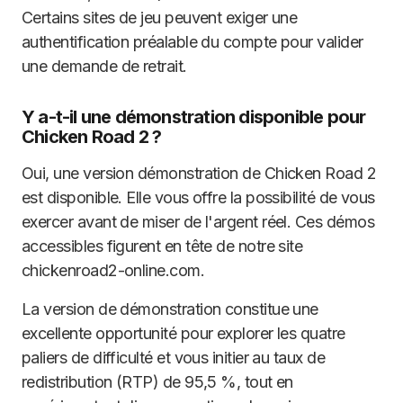
Certains sites de jeu peuvent exiger une
authentification préalable du compte pour valider
une demande de retrait.
Y a-t-il une démonstration disponible pour
Chicken Road 2 ?
Oui, une version démonstration de Chicken Road 2
est disponible. Elle vous offre la possibilité de vous
exercer avant de miser de l'argent réel. Ces démos
accessibles figurent en tête de notre site
chickenroad2-online.com.
La version de démonstration constitue une
excellente opportunité pour explorer les quatre
paliers de difficulté et vous initier au taux de
redistribution (RTP) de 95,5 %, tout en