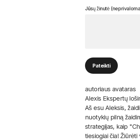
Jūsų žinutė (neprivaloma
Alexis
Ekspertų loši
Aš esu Aleksis, žaid
nuotykių pilną žaidi
strategijas, kaip "C
tiesiogiai čia! Žiūrėti