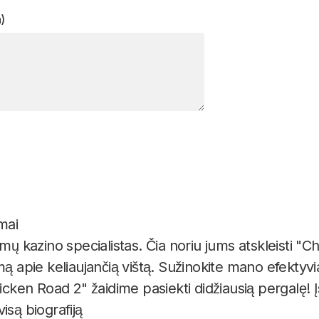
)
mai
imų kazino specialistas. Čia noriu jums atskleisti "
mą apie keliaujančią vištą. Sužinokite mano efektyv
hicken Road 2" žaidime pasiekti didžiausią pergalę! Į
 visą biografiją