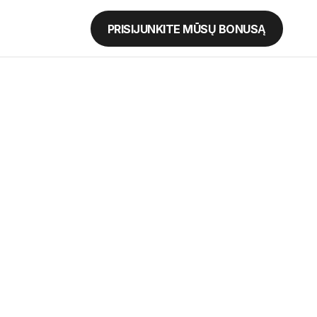
PRISIJUNKITE MŪSŲ BONUSĄ